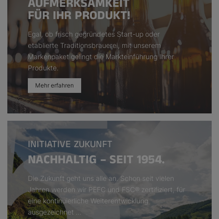
AUFMERKSAMKEIT
FÜR IHR PRODUKT!
Egal, ob frisch gegründetes Start-up oder
etablierte Traditionsbrauerei, mit unserem
Markenpaket gelingt die Markteinführung Ihrer
Produkte.
Mehr erfahren
INITIATIVE ZUKUNFT
NACHHALTIG – SEIT 1954.
Die Zukunft geht uns alle an. Schon seit vielen
Jahren werden wir PEFC und FSC® zertifiziert, für
eine kontinuierliche Weiterentwicklung
ausgezeichnet …