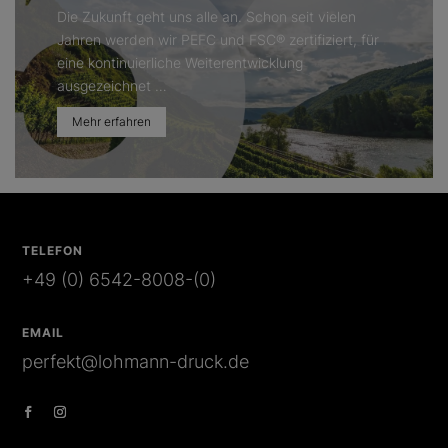
Die Zukunft geht uns alle an. Schon seit vielen
Jahren werden wir PEFC und FSC® zertifiziert, für
eine kontinuierliche Weiterentwicklung
ausgezeichnet …
Mehr erfahren
TELEFON
+49 (0) 6542-8008-(0)
EMAIL
perfekt@lohmann-druck.de